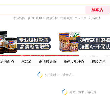
家装智能
满199减100
健康守护
中外美酒
个人护理
纸品家清
童房墙面漆
木器漆
高清投影漆
高硬度地坪漆
在线选色
努力加载中，请稍后...
努力加载中，请稍后...