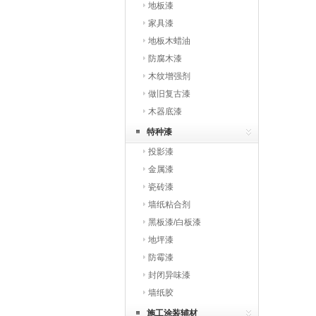
地板漆
家具漆
地板木蜡油
防腐木漆
木纹增强剂
做旧复古漆
木器底漆
特种漆
投影漆
金属漆
瓷砖漆
墙纸粘合剂
黑板漆/白板漆
地坪漆
防霉漆
封闭异味漆
墙纸胶
施工涂装辅材