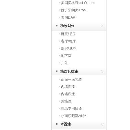
美国爱格/Rust-Oleum
西班牙朗师/Rosl
美国DAP
功效划分
卧室/书房
客厅/餐厅
厨房/卫浴
地下室
户外
墙面乳胶漆
两面一底套装
内墙面漆
内墙底漆
外墙漆
墙纸专用底漆
小面积翻新/修补
木器漆