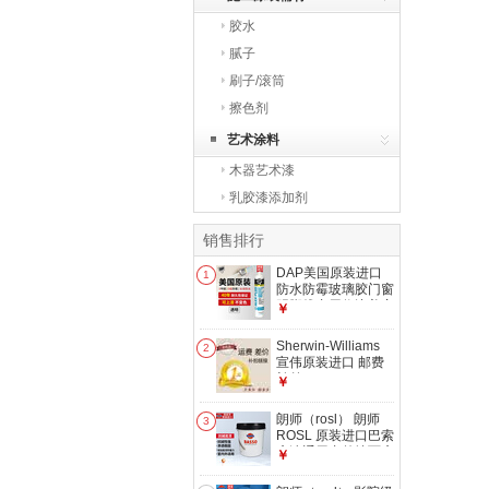
胶水
腻子
刷子/滚筒
擦色剂
艺术涂料
木器艺术漆
乳胶漆添加剂
销售排行
DAP美国原装进口
1
防水防霉玻璃胶门窗
踢脚线专用收边美容
￥
胶美缝密封胶 透明
色 300毫升
Sherwin-Williams
2
宣伟原装进口 邮费
补差
￥
朗师（rosl） 朗师
3
ROSL 原装进口巴索
底漆通用内外墙面底
￥
漆环保涂料乳胶漆底
漆 白色(14L)