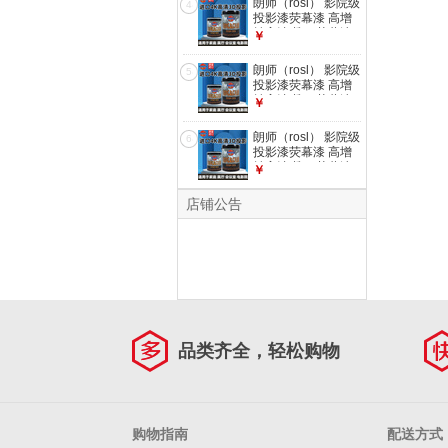
朗师（rosl） 影院级
4
投影漆荧幕漆 高增
益高清晰4K荧幕漆
￥
墙面漆环保水性涂料
灰色套装(一底两面)
朗师（rosl） 影院级
5
4L(20㎡左右)
投影漆荧幕漆 高增
益高清晰4K荧幕漆
￥
墙面漆环保水性涂料
灰色套装(一底两面)
朗师（rosl） 影院级
6
750ml(3-4㎡左右)
投影漆荧幕漆 高增
益高清晰4K荧幕漆
￥
墙面漆环保水性涂料
银色套装(一底两面)
店铺公告
4L(20㎡左右)
品类齐全，轻松购物
购物指南
配送方式